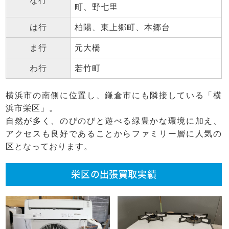
な行
町、野七里
は行
柏陽、東上郷町、本郷台
ま行
元大橋
わ行
若竹町
横浜市の南側に位置し、鎌倉市にも隣接している「横
浜市栄区」。
自然が多く、のびのびと遊べる緑豊かな環境に加え、
アクセスも良好であることからファミリー層に人気の
区となっております。
栄区の出張買取実績