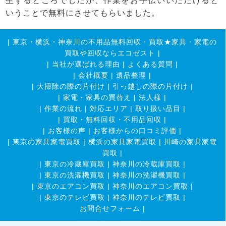
生するところでしたが、作業をお手伝いいただけると
いうことで無料にさせてもらいました。
|
東京・横浜・神奈川の不用品無料回収・買取★家具・家電の
買取や回収ならエコゼスト
|
|
当社が選ばれる理由
|
よくある質問
|
|
会社概要
|
遺品整理
|
|
大掃除の際の片付け
|
引っ越しの際の片付け
|
|
家電・家具の買替え
|
法人様
|
|
作業の流れ
|
対応エリア
|
取り扱い品目
|
|
買取・無料回収・不用品回収
|
|
お客様の声
|
お客様からの口コミ評価
|
|
東京の家具家電買取
|
横浜の家具家電買取
|
川崎の家具家電
買取
|
|
東京の冷蔵庫買取
|
神奈川の冷蔵庫買取
|
|
東京の洗濯機買取
|
神奈川の洗濯機買取
|
|
東京のエアコン買取
|
神奈川のエアコン買取
|
|
東京のテレビ買取
|
神奈川のテレビ買取
|
お問合せフォーム |