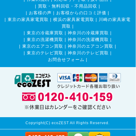
|
買取・無料回収・不用品回収
|
|
お客様の声
|
お客様からの口コミ評価
|
|
東京の家具家電買取
|
横浜の家具家電買取
|
川崎の家具家電
買取
|
|
東京の冷蔵庫買取
|
神奈川の冷蔵庫買取
|
|
東京の洗濯機買取
|
神奈川の洗濯機買取
|
|
東京のエアコン買取
|
神奈川のエアコン買取
|
|
東京のテレビ買取
|
神奈川のテレビ買取
|
お問合せフォーム |
※休業日はカレンダーをご確認ください
Copyright(C) ecoZEST All Rights Reserved.