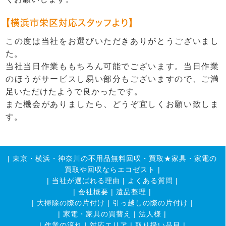
【横浜市栄区対応スタッフより】
この度は当社をお選びいただきありがとうございまし
た。
当社当日作業ももちろん可能でございます。当日作業
のほうがサービスし易い部分もございますので、ご満
足いただけたようで良かったです。
また機会がありましたら、どうぞ宜しくお願い致しま
す。
|
東京・横浜・神奈川の不用品無料回収・買取★家具・家電の
買取や回収ならエコゼスト
|
|
当社が選ばれる理由
|
よくある質問
|
|
会社概要
|
遺品整理
|
|
大掃除の際の片付け
|
引っ越しの際の片付け
|
|
家電・家具の買替え
|
法人様
|
|
作業の流れ
|
対応エリア
|
取り扱い品目
|