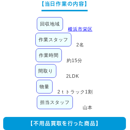
【当日作業の内容】
回収地域
横浜市栄区
作業スタッフ
2名
作業時間
約15分
間取り
2LDK
物量
2ｔトラック1割
担当スタッフ
山本
【不用品買取を行った商品】