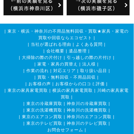
←前の実績を見る
→次の実績を見る
（横浜市神奈川区）
（横浜市磯子区）
|
東京・横浜・神奈川の不用品無料回収・買取★家具・家電の
買取や回収ならエコゼスト
|
|
当社が選ばれる理由
|
よくある質問
|
|
会社概要
|
遺品整理
|
|
大掃除の際の片付け
|
引っ越しの際の片付け
|
|
家電・家具の買替え
|
法人様
|
|
作業の流れ
|
対応エリア
|
取り扱い品目
|
|
買取・無料回収・不用品回収
|
|
お客様の声
|
お客様からの口コミ評価
|
|
東京の家具家電買取
|
横浜の家具家電買取
|
川崎の家具家電
買取
|
|
東京の冷蔵庫買取
|
神奈川の冷蔵庫買取
|
|
東京の洗濯機買取
|
神奈川の洗濯機買取
|
|
東京のエアコン買取
|
神奈川のエアコン買取
|
|
東京のテレビ買取
|
神奈川のテレビ買取
|
お問合せフォーム |