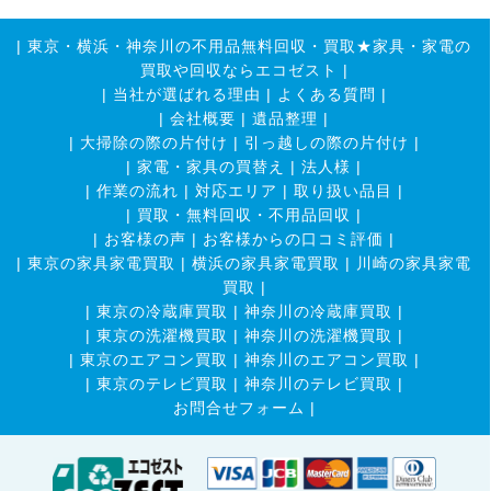
|
東京・横浜・神奈川の不用品無料回収・買取★家具・家電の
買取や回収ならエコゼスト
|
|
当社が選ばれる理由
|
よくある質問
|
|
会社概要
|
遺品整理
|
|
大掃除の際の片付け
|
引っ越しの際の片付け
|
|
家電・家具の買替え
|
法人様
|
|
作業の流れ
|
対応エリア
|
取り扱い品目
|
|
買取・無料回収・不用品回収
|
|
お客様の声
|
お客様からの口コミ評価
|
|
東京の家具家電買取
|
横浜の家具家電買取
|
川崎の家具家電
買取
|
|
東京の冷蔵庫買取
|
神奈川の冷蔵庫買取
|
|
東京の洗濯機買取
|
神奈川の洗濯機買取
|
|
東京のエアコン買取
|
神奈川のエアコン買取
|
|
東京のテレビ買取
|
神奈川のテレビ買取
|
お問合せフォーム |