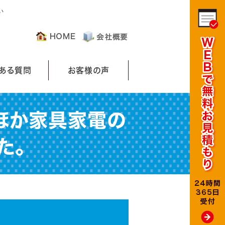
い
くある質問
お客様の声
ほか家具家電の
た。