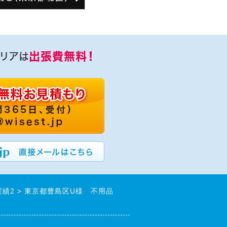
出張費無料！
リアは
実績2
東京都豊島区U様 不用品