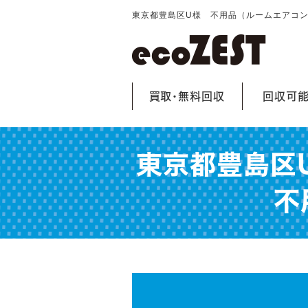
東京都豊島区U様 不用品（ルームエアコ
買取・無料回収
回収可
東京都豊島区
不