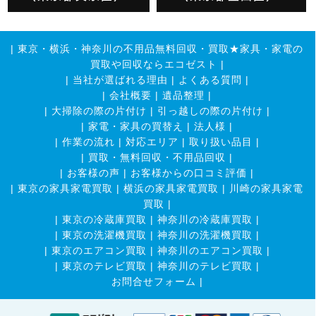
|
東京・横浜・神奈川の不用品無料回収・買取★家具・家電の
買取や回収ならエコゼスト
|
|
当社が選ばれる理由
|
よくある質問
|
|
会社概要
|
遺品整理
|
|
大掃除の際の片付け
|
引っ越しの際の片付け
|
|
家電・家具の買替え
|
法人様
|
|
作業の流れ
|
対応エリア
|
取り扱い品目
|
|
買取・無料回収・不用品回収
|
|
お客様の声
|
お客様からの口コミ評価
|
|
東京の家具家電買取
|
横浜の家具家電買取
|
川崎の家具家電
買取
|
|
東京の冷蔵庫買取
|
神奈川の冷蔵庫買取
|
|
東京の洗濯機買取
|
神奈川の洗濯機買取
|
|
東京のエアコン買取
|
神奈川のエアコン買取
|
|
東京のテレビ買取
|
神奈川のテレビ買取
|
お問合せフォーム |