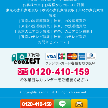
|
お客様の声
|
お客様からの口コミ評価
|
|
東京の家具家電買取
|
横浜の家具家電買取
|
川崎の家具家電
買取
|
|
東京の冷蔵庫買取
|
神奈川の冷蔵庫買取
|
|
東京の洗濯機買取
|
神奈川の洗濯機買取
|
|
東京のエアコン買取
|
神奈川のエアコン買取
|
|
東京のテレビ買取
|
神奈川のテレビ買取
|
お問合せフォーム |
※休業日はカレンダーをご確認ください
Copyright(C) ecoZEST All Rights Reserved.