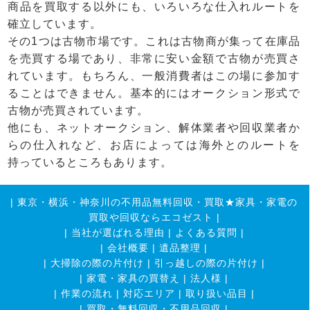
商品を買取する以外にも、いろいろな仕入れルートを
確立しています。
その1つは古物市場です。これは古物商が集って在庫品
を売買する場であり、非常に安い金額で古物が売買さ
れています。もちろん、一般消費者はこの場に参加す
ることはできません。基本的にはオークション形式で
古物が売買されています。
他にも、ネットオークション、解体業者や回収業者か
らの仕入れなど、お店によっては海外とのルートを
持っているところもあります。
|
東京・横浜・神奈川の不用品無料回収・買取★家具・家電の
買取や回収ならエコゼスト
|
|
当社が選ばれる理由
|
よくある質問
|
|
会社概要
|
遺品整理
|
|
大掃除の際の片付け
|
引っ越しの際の片付け
|
|
家電・家具の買替え
|
法人様
|
|
作業の流れ
|
対応エリア
|
取り扱い品目
|
|
買取・無料回収・不用品回収
|