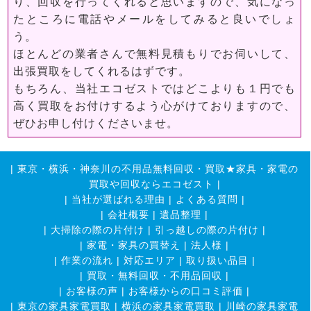
り、回収を行ってくれると思いますので、気になっ
たところに電話やメールをしてみると良いでしょ
う。
ほとんどの業者さんで無料見積もりでお伺いして、
出張買取をしてくれるはずです。
もちろん、当社エコゼストではどこよりも１円でも
高く買取をお付けするよう心がけておりますので、
ぜひお申し付けくださいませ。
|
東京・横浜・神奈川の不用品無料回収・買取★家具・家電の
買取や回収ならエコゼスト
|
|
当社が選ばれる理由
|
よくある質問
|
|
会社概要
|
遺品整理
|
|
大掃除の際の片付け
|
引っ越しの際の片付け
|
|
家電・家具の買替え
|
法人様
|
|
作業の流れ
|
対応エリア
|
取り扱い品目
|
|
買取・無料回収・不用品回収
|
|
お客様の声
|
お客様からの口コミ評価
|
|
東京の家具家電買取
|
横浜の家具家電買取
|
川崎の家具家電