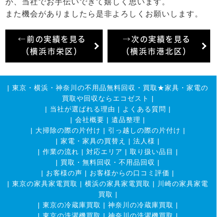
が、当社でお手伝いできて嬉しく思います。
また機会がありましたら是非よろしくお願いします。
←前の実績を見る
→次の実績を見る
（横浜市栄区）
（横浜市港北区）
|
東京・横浜・神奈川の不用品無料回収・買取★家具・家電の
買取や回収ならエコゼスト
|
|
当社が選ばれる理由
|
よくある質問
|
|
会社概要
|
遺品整理
|
|
大掃除の際の片付け
|
引っ越しの際の片付け
|
|
家電・家具の買替え
|
法人様
|
|
作業の流れ
|
対応エリア
|
取り扱い品目
|
|
買取・無料回収・不用品回収
|
|
お客様の声
|
お客様からの口コミ評価
|
|
東京の家具家電買取
|
横浜の家具家電買取
|
川崎の家具家電
買取
|
|
東京の冷蔵庫買取
|
神奈川の冷蔵庫買取
|
|
東京の洗濯機買取
|
神奈川の洗濯機買取
|