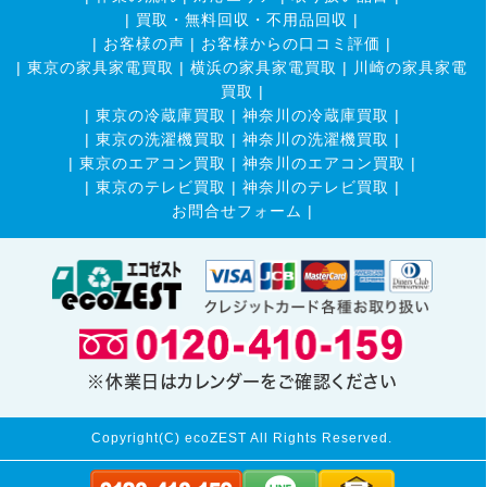
|
買取・無料回収・不用品回収
|
|
お客様の声
|
お客様からの口コミ評価
|
|
東京の家具家電買取
|
横浜の家具家電買取
|
川崎の家具家電
買取
|
|
東京の冷蔵庫買取
|
神奈川の冷蔵庫買取
|
|
東京の洗濯機買取
|
神奈川の洗濯機買取
|
|
東京のエアコン買取
|
神奈川のエアコン買取
|
|
東京のテレビ買取
|
神奈川のテレビ買取
|
お問合せフォーム |
※休業日はカレンダーをご確認ください
Copyright(C) ecoZEST All Rights Reserved.