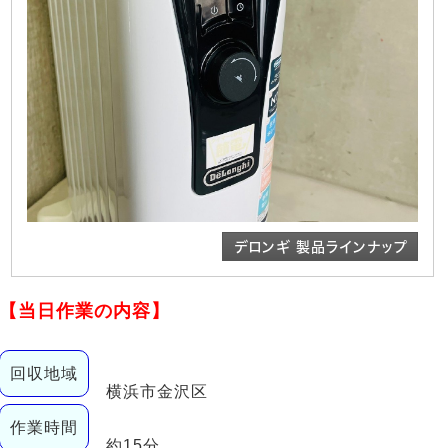
デロンギ 製品ラインナップ
【当日作業の内容】
回収地域
横浜市金沢区
作業時間
約15分