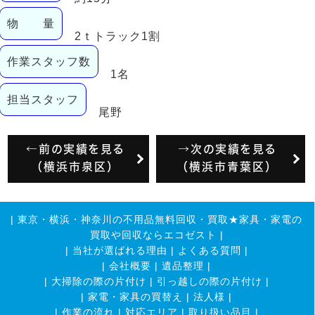
物 量
2ｔトラック1割
作業スタッフ数
1名
担当スタッフ
尾野
←前の実績を見る
→次の実績を見る
（横浜市泉区）
（横浜市青葉区）
|
東京・横浜・神奈川の不用品無料回収・買取★家具・家電の
買取や回収ならエコゼスト
|
|
当社が選ばれる理由
|
よくある質問
|
|
会社概要
|
遺品整理
|
|
大掃除の際の片付け
|
引っ越しの際の片付け
|
|
家電・家具の買替え
|
法人様
|
|
作業の流れ
|
対応エリア
|
取り扱い品目
|