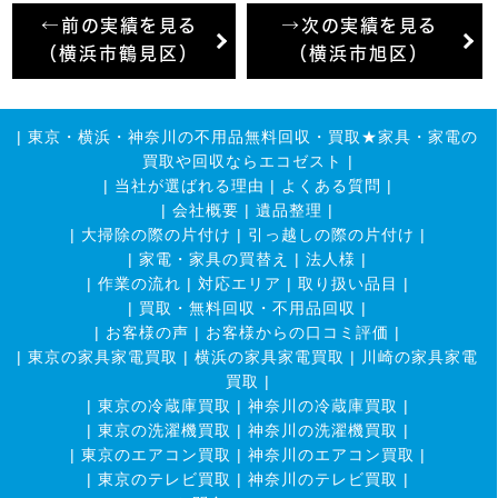
←前の実績を見る
→次の実績を見る
（横浜市鶴見区）
（横浜市旭区）
|
東京・横浜・神奈川の不用品無料回収・買取★家具・家電の
買取や回収ならエコゼスト
|
|
当社が選ばれる理由
|
よくある質問
|
|
会社概要
|
遺品整理
|
|
大掃除の際の片付け
|
引っ越しの際の片付け
|
|
家電・家具の買替え
|
法人様
|
|
作業の流れ
|
対応エリア
|
取り扱い品目
|
|
買取・無料回収・不用品回収
|
|
お客様の声
|
お客様からの口コミ評価
|
|
東京の家具家電買取
|
横浜の家具家電買取
|
川崎の家具家電
買取
|
|
東京の冷蔵庫買取
|
神奈川の冷蔵庫買取
|
|
東京の洗濯機買取
|
神奈川の洗濯機買取
|
|
東京のエアコン買取
|
神奈川のエアコン買取
|
|
東京のテレビ買取
|
神奈川のテレビ買取
|