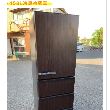
・458L冷凍冷蔵庫