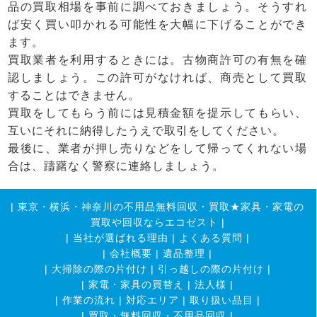
品の買取相場を事前に調べておきましょう。そうすれ
ば安く買い叩かれる可能性を大幅に下げることができ
ます。
買取業者を利用するときには。古物商許可の有無を確
認しましょう。この許可がなければ、商売として買取
することはできません。
買取をしてもらう前には見積金額を提示してもらい、
互いにそれに納得したうえで取引をしてください。
最後に、業者が押し売りなどをして帰ってくれない場
合は、躊躇なく警察に連絡しましょう。
|
東京・横浜・神奈川の不用品無料回収・買取★家具・家電の
買取や回収ならエコゼスト
|
|
当社が選ばれる理由
|
よくある質問
|
|
会社概要
|
遺品整理
|
|
大掃除の際の片付け
|
引っ越しの際の片付け
|
|
家電・家具の買替え
|
法人様
|
|
作業の流れ
|
対応エリア
|
取り扱い品目
|
|
買取・無料回収・不用品回収
|