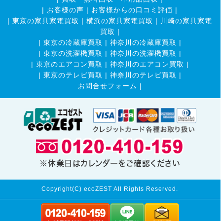
|
お客様の声
|
お客様からの口コミ評価
|
|
東京の家具家電買取
|
横浜の家具家電買取
|
川崎の家具家電
買取
|
|
東京の冷蔵庫買取
|
神奈川の冷蔵庫買取
|
|
東京の洗濯機買取
|
神奈川の洗濯機買取
|
|
東京のエアコン買取
|
神奈川のエアコン買取
|
|
東京のテレビ買取
|
神奈川のテレビ買取
|
お問合せフォーム |
※休業日はカレンダーをご確認ください
Copyright(C) ecoZEST All Rights Reserved.