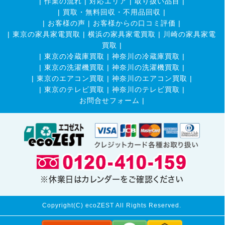
|
作業の流れ
|
対応エリア
|
取り扱い品目
|
|
買取・無料回収・不用品回収
|
|
お客様の声
|
お客様からの口コミ評価
|
|
東京の家具家電買取
|
横浜の家具家電買取
|
川崎の家具家電
買取
|
|
東京の冷蔵庫買取
|
神奈川の冷蔵庫買取
|
|
東京の洗濯機買取
|
神奈川の洗濯機買取
|
|
東京のエアコン買取
|
神奈川のエアコン買取
|
|
東京のテレビ買取
|
神奈川のテレビ買取
|
お問合せフォーム |
※休業日はカレンダーをご確認ください
Copyright(C) ecoZEST All Rights Reserved.