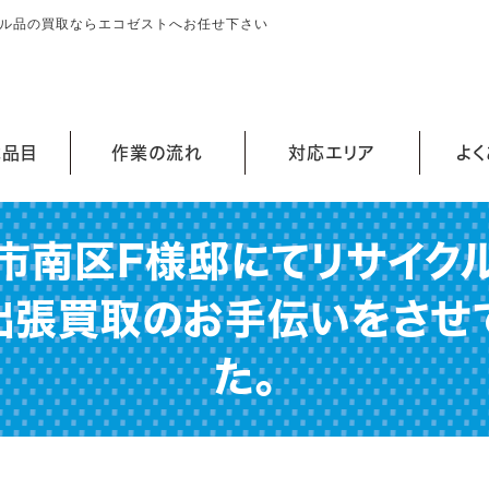
クル品の買取ならエコゼストへお任せ下さい
能品目
作業の流れ
対応エリア
よ
市南区F様邸にてリサイク
出張買取のお手伝いをさせ
た。