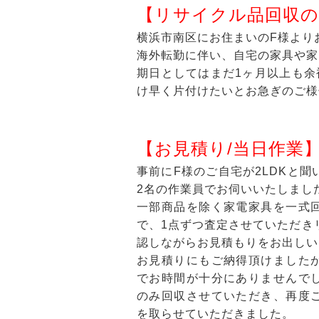
【リサイクル品回収の
横浜市南区にお住まいのF様より
海外転勤に伴い、自宅の家具や家
期日としてはまだ1ヶ月以上も
け早く片付けたいとお急ぎのご様
【お見積り/当日作業
事前にF様のご自宅が2LDKと
2名の作業員でお伺いいたしまし
一部商品を除く家電家具を一式
で、1点ずつ査定させていただき
認しながらお見積もりをお出しい
お見積りにもご納得頂けました
でお時間が十分にありませんで
のみ回収させていただき、再度
を取らせていただきました。