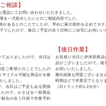
ご相談】
お電話にてお問い合わせいただきました。
電を一式処分したいとのご相談内容でした。
余裕があるとのことでしたが、早めに家の契約を止めてホテ
子でしたので、後日ご予定の合う日時にご自宅にお伺いい
】
【後日作業】
聞いておりましたので、当日は
お見積り当日に伊津部商品
た。
品がございましたので、後
回収ご希望とのことでしたの
お伺いいたしました。
リサイクル可能な商品かを確
搬出経路も問題ございませ
たしました。
時間ほどで作業完了となり
が、当日はご予定もある関係
（2tトラック約1.2台分）
したので、かさばる一部商品
ご都合の合う日程で作業予約