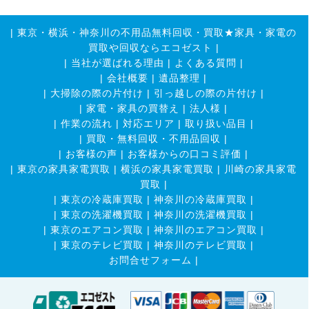
|
東京・横浜・神奈川の不用品無料回収・買取★家具・家電の
買取や回収ならエコゼスト
|
|
当社が選ばれる理由
|
よくある質問
|
|
会社概要
|
遺品整理
|
|
大掃除の際の片付け
|
引っ越しの際の片付け
|
|
家電・家具の買替え
|
法人様
|
|
作業の流れ
|
対応エリア
|
取り扱い品目
|
|
買取・無料回収・不用品回収
|
|
お客様の声
|
お客様からの口コミ評価
|
|
東京の家具家電買取
|
横浜の家具家電買取
|
川崎の家具家電
買取
|
|
東京の冷蔵庫買取
|
神奈川の冷蔵庫買取
|
|
東京の洗濯機買取
|
神奈川の洗濯機買取
|
|
東京のエアコン買取
|
神奈川のエアコン買取
|
|
東京のテレビ買取
|
神奈川のテレビ買取
|
お問合せフォーム |