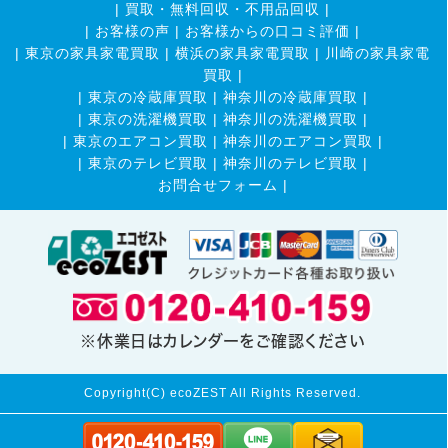
|
買取・無料回収・不用品回収
|
|
お客様の声
|
お客様からの口コミ評価
|
|
東京の家具家電買取
|
横浜の家具家電買取
|
川崎の家具家電
買取
|
|
東京の冷蔵庫買取
|
神奈川の冷蔵庫買取
|
|
東京の洗濯機買取
|
神奈川の洗濯機買取
|
|
東京のエアコン買取
|
神奈川のエアコン買取
|
|
東京のテレビ買取
|
神奈川のテレビ買取
|
お問合せフォーム |
※休業日はカレンダーをご確認ください
Copyright(C) ecoZEST All Rights Reserved.