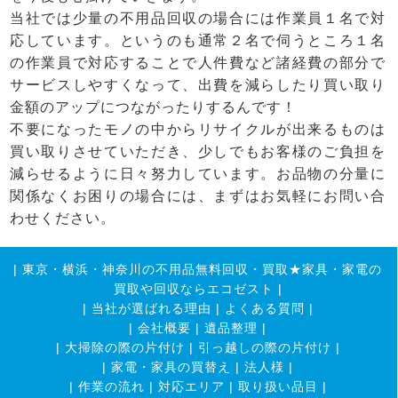
当社では少量の不用品回収の場合には作業員１名で対
応しています。というのも通常２名で伺うところ１名
の作業員で対応することで人件費など諸経費の部分で
サービスしやすくなって、出費を減らしたり買い取り
金額のアップにつながったりするんです！
不要になったモノの中からリサイクルが出来るものは
買い取りさせていただき、少しでもお客様のご負担を
減らせるように日々努力しています。お品物の分量に
関係なくお困りの場合には、まずはお気軽にお問い合
わせください。
|
東京・横浜・神奈川の不用品無料回収・買取★家具・家電の
買取や回収ならエコゼスト
|
|
当社が選ばれる理由
|
よくある質問
|
|
会社概要
|
遺品整理
|
|
大掃除の際の片付け
|
引っ越しの際の片付け
|
|
家電・家具の買替え
|
法人様
|
|
作業の流れ
|
対応エリア
|
取り扱い品目
|