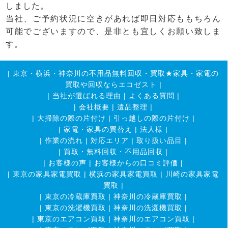
しました。
当社、ご予約状況に空きがあれば即日対応ももちろん
可能でございますので、是非とも宜しくお願い致しま
す。
|
東京・横浜・神奈川の不用品無料回収・買取★家具・家電の
買取や回収ならエコゼスト
|
|
当社が選ばれる理由
|
よくある質問
|
|
会社概要
|
遺品整理
|
|
大掃除の際の片付け
|
引っ越しの際の片付け
|
|
家電・家具の買替え
|
法人様
|
|
作業の流れ
|
対応エリア
|
取り扱い品目
|
|
買取・無料回収・不用品回収
|
|
お客様の声
|
お客様からの口コミ評価
|
|
東京の家具家電買取
|
横浜の家具家電買取
|
川崎の家具家電
買取
|
|
東京の冷蔵庫買取
|
神奈川の冷蔵庫買取
|
|
東京の洗濯機買取
|
神奈川の洗濯機買取
|
|
東京のエアコン買取
|
神奈川のエアコン買取
|