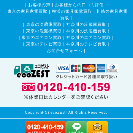
|
お客様の声
|
お客様からの口コミ評価
|
|
東京の家具家電買取
|
横浜の家具家電買取
|
川崎の家具家電
買取
|
|
東京の冷蔵庫買取
|
神奈川の冷蔵庫買取
|
|
東京の洗濯機買取
|
神奈川の洗濯機買取
|
|
東京のエアコン買取
|
神奈川のエアコン買取
|
|
東京のテレビ買取
|
神奈川のテレビ買取
|
お問合せフォーム |
※休業日はカレンダーをご確認ください
Copyright(C) ecoZEST All Rights Reserved.