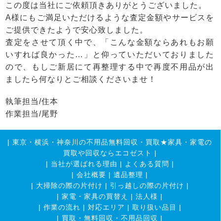
この度は当社にご依頼頂きありがとうございました。
A様にもご満足いただけるような査定金額やサービスを
ご提供できたようで安心致しました。
査定をさせて頂く中で、「こんな金額ならあれもお願
いすれば良かった…」と仰っていただいておりました
ので、もしご新居にて再整理する中で再度不用品が出
ましたら何なりとご相談くださいませ！
執筆担当/住本
作業担当/尾野
|
東京・横浜・神奈川の不用品無料回収・買取★家具・家電の
買取や回収ならエコゼスト
|
|
当社が選ばれる理由
|
よくある質問
|
|
会社概要
|
遺品整理
|
|
大掃除の際の片付け
|
引っ越しの際の片付け
|
|
家電・家具の買替え
|
法人様
|
|
作業の流れ
|
対応エリア
|
取り扱い品目
|
|
買取・無料回収・不用品回収
|