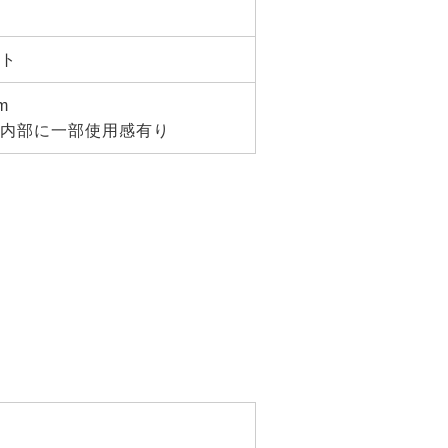
ト
m
内部に一部使用感有り