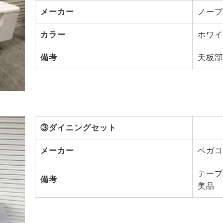
メーカー
ノーブ
カラー
ホワイ
備考
天板部
③ダイニングセット
メーカー
ベガコ
テーブ
備考
美品