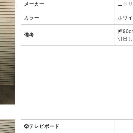
メーカー
ニトリ
カラー
ホワイ
幅90c
備考
引出し
②テレビボード