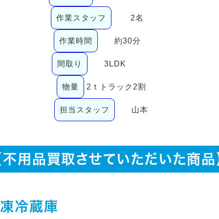
作業スタッフ
2名
作業時間
約30分
間取り
3LDK
物量
2ｔトラック2割
担当スタッフ
山本
【不用品買取させていただいた商品
冷凍冷蔵庫