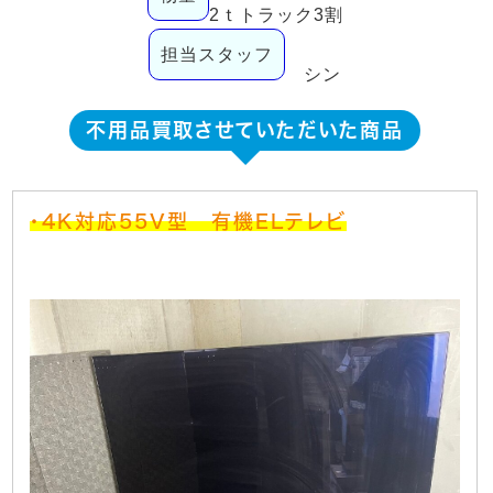
2ｔトラック3割
担当スタッフ
シン
不用品買取させていただいた商品
・4K対応55V型 有機ELテレビ