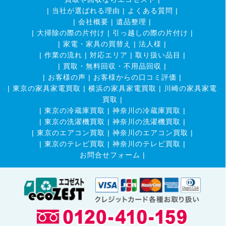
|
当社が選ばれる理由
|
よくある質問
|
|
会社概要
|
遺品整理
|
|
大掃除の際の片付け
|
引っ越しの際の片付け
|
|
家電・家具の買替え
|
法人様
|
|
作業の流れ
|
対応エリア
|
取り扱い品目
|
|
買取・無料回収・不用品回収
|
|
お客様の声
|
お客様からの口コミ評価
|
|
東京の家具家電買取
|
横浜の家具家電買取
|
川崎の家具家電
買取
|
|
東京の冷蔵庫買取
|
神奈川の冷蔵庫買取
|
|
東京の洗濯機買取
|
神奈川の洗濯機買取
|
|
東京のエアコン買取
|
神奈川のエアコン買取
|
|
東京のテレビ買取
|
神奈川のテレビ買取
|
お問合せフォーム |