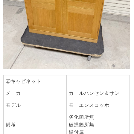
②キャビネット
メーカー
カールハンセン＆サン
モデル
モーエンスコッホ
劣化箇所無
備考
破損箇所無
鍵付属