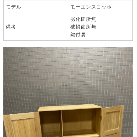
モデル
モーエンスコッホ
劣化箇所無
備考
破損箇所無
鍵付属