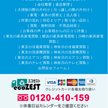
|
会社概要
|
遺品整理
|
|
大掃除の際の片付け
|
引っ越しの際の片付け
|
|
家電・家具の買替え
|
法人様
|
|
作業の流れ
|
対応エリア
|
取り扱い品目
|
|
買取・無料回収・不用品回収
|
|
お客様の声
|
お客様からの口コミ評価
|
|
東京の家具家電買取
|
横浜の家具家電買取
|
川崎の家具家電
買取
|
|
東京の冷蔵庫買取
|
神奈川の冷蔵庫買取
|
|
東京の洗濯機買取
|
神奈川の洗濯機買取
|
|
東京のエアコン買取
|
神奈川のエアコン買取
|
|
東京のテレビ買取
|
神奈川のテレビ買取
|
お問合せフォーム |
※休業日はカレンダーをご確認ください