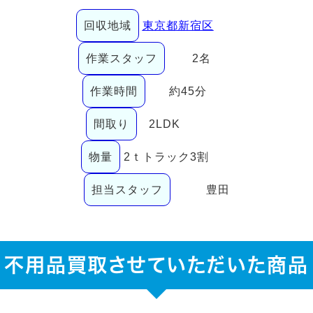
回収地域
東京都新宿区
作業スタッフ
2名
作業時間
約45分
間取り
2LDK
物量
2ｔトラック3割
担当スタッフ
豊田
不用品買取させていただいた商品