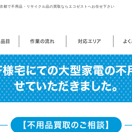
東京都で不用品・リサイクル品の買取ならエコゼストへお任せ下さい
能品目
作業の流れ
対応エリア
よ
F様宅にての大型家電の不
せていただきました。
【不用品買取のご相談】