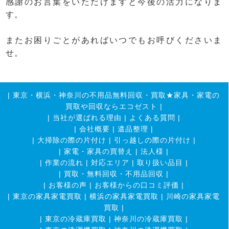
感謝のお言葉をいただけますと今後の活力になりま
す。
またお困りごとがあればいつでもお呼びくださいま
せ。
|
東京・横浜・神奈川の不用品無料回収・買取★家具・家電の
買取や回収ならエコゼスト
|
|
当社が選ばれる理由
|
よくある質問
|
|
会社概要
|
遺品整理
|
|
大掃除の際の片付け
|
引っ越しの際の片付け
|
|
家電・家具の買替え
|
法人様
|
|
作業の流れ
|
対応エリア
|
取り扱い品目
|
|
買取・無料回収・不用品回収
|
|
お客様の声
|
お客様からの口コミ評価
|
|
東京の家具家電買取
|
横浜の家具家電買取
|
川崎の家具家電
買取
|
|
東京の冷蔵庫買取
|
神奈川の冷蔵庫買取
|