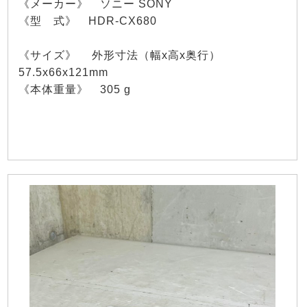
《メーカー》 ソニー SONY
《型 式》 HDR-CX680
《サイズ》 外形寸法（幅x高x奥行）
57.5x66x121mm
《本体重量》 305 g