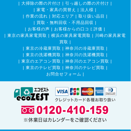
|
大掃除の際の片付け
|
引っ越しの際の片付け
|
|
家電・家具の買替え
|
法人様
|
|
作業の流れ
|
対応エリア
|
取り扱い品目
|
|
買取・無料回収・不用品回収
|
|
お客様の声
|
お客様からの口コミ評価
|
|
東京の家具家電買取
|
横浜の家具家電買取
|
川崎の家具家電
買取
|
|
東京の冷蔵庫買取
|
神奈川の冷蔵庫買取
|
|
東京の洗濯機買取
|
神奈川の洗濯機買取
|
|
東京のエアコン買取
|
神奈川のエアコン買取
|
|
東京のテレビ買取
|
神奈川のテレビ買取
|
お問合せフォーム |
※休業日はカレンダーをご確認ください