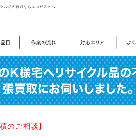
イクル品の買取ならエコゼストへ
能品目
作業の流れ
対応エリア
よ
のK様宅へリサイクル品の
張買取にお伺いしました。
積のご相談】