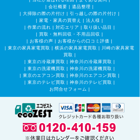
|
会社概要
|
遺品整理
|
|
大掃除の際の片付け
|
引っ越しの際の片付け
|
|
家電・家具の買替え
|
法人様
|
|
作業の流れ
|
対応エリア
|
取り扱い品目
|
|
買取・無料回収・不用品回収
|
|
お客様の声
|
お客様からの口コミ評価
|
|
東京の家具家電買取
|
横浜の家具家電買取
|
川崎の家具家電
買取
|
|
東京の冷蔵庫買取
|
神奈川の冷蔵庫買取
|
|
東京の洗濯機買取
|
神奈川の洗濯機買取
|
|
東京のエアコン買取
|
神奈川のエアコン買取
|
|
東京のテレビ買取
|
神奈川のテレビ買取
|
お問合せフォーム |
※休業日はカレンダーをご確認ください