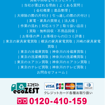
買取や回収ならエコゼスト
|
|
当社が選ばれる理由
|
よくある質問
|
|
会社概要
|
遺品整理
|
|
大掃除の際の片付け
|
引っ越しの際の片付け
|
|
家電・家具の買替え
|
法人様
|
|
作業の流れ
|
対応エリア
|
取り扱い品目
|
|
買取・無料回収・不用品回収
|
|
お客様の声
|
お客様からの口コミ評価
|
|
東京の家具家電買取
|
横浜の家具家電買取
|
川崎の家具家電
買取
|
|
東京の冷蔵庫買取
|
神奈川の冷蔵庫買取
|
|
東京の洗濯機買取
|
神奈川の洗濯機買取
|
|
東京のエアコン買取
|
神奈川のエアコン買取
|
|
東京のテレビ買取
|
神奈川のテレビ買取
|
お問合せフォーム |