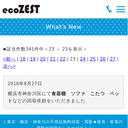
What's New
■該当件数341件中＜23 ～ 23を表示＞
<前へ
|
18
|
19
|
20
|
21
|
22
| 23 |
24
|
25
|
26
|
27
|
次へ>
2016年8月27日
横浜市神奈川区にて
食器棚 ソファ こたつ ベッ
ト
などの回収依頼をいただきました
|
東京・横浜・神奈川の不用品無料回収・買取★家具・家電の